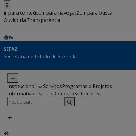
ir para conteúdo
ir para navegação
ir para busca
Ouvidoria
Transparência
SEFAZ
Secretaria de Estado de Fazenda
Institucional
Serviços
Programas e Projetos
Informativos
Fale Conosco
Sistemas
Pesquisar
por: