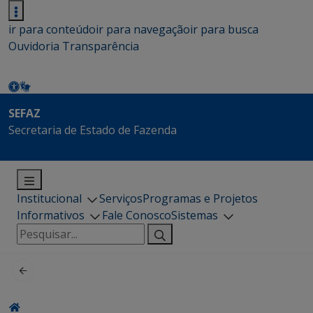
ir para conteúdo
ir para navegação
ir para busca
Ouvidoria
Transparência
SEFAZ
Secretaria de Estado de Fazenda
Institucional
Serviços
Programas e Projetos
Informativos
Fale Conosco
Sistemas
Pesquisar
por: