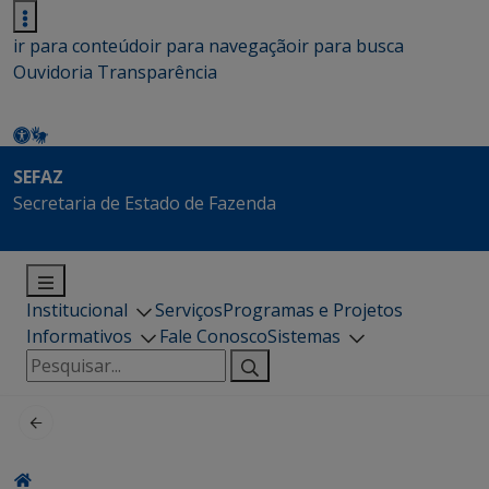
ir para conteúdo
ir para navegação
ir para busca
Ouvidoria
Transparência
SEFAZ
Secretaria de Estado de Fazenda
Institucional
Serviços
Programas e Projetos
Informativos
Fale Conosco
Sistemas
Pesquisar
por: