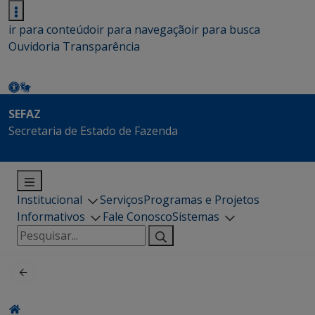
ir para conteúdo
ir para navegação
ir para busca
Ouvidoria
Transparência
SEFAZ
Secretaria de Estado de Fazenda
Institucional
Serviços
Programas e Projetos
Informativos
Fale Conosco
Sistemas
Pesquisar
por: