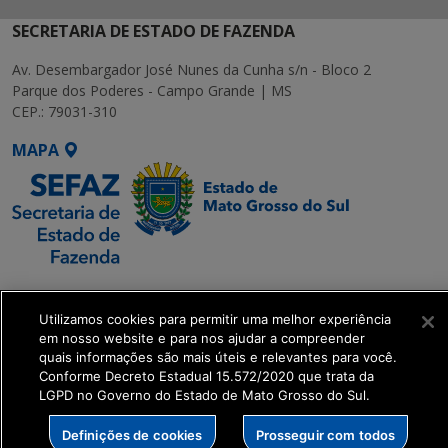
SECRETARIA DE ESTADO DE FAZENDA
Av. Desembargador José Nunes da Cunha s/n - Bloco 2
Parque dos Poderes - Campo Grande | MS
CEP.: 79031-310
MAPA
SETDIG | Secretaria-
Executiva de
Utilizamos cookies para permitir uma melhor experiência
Transformação Digital
em nosso website e para nos ajudar a compreender
quais informações são mais úteis e relevantes para você.
Conforme Decreto Estadual 15.572/2020 que trata da
get_footer();
LGPD no Governo do Estado de Mato Grosso do Sul.
Definições de cookies
Prosseguir com todos