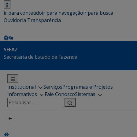
ir para conteúdo
ir para navegação
ir para busca
Ouvidoria
Transparência
SEFAZ
Secretaria de Estado de Fazenda
Institucional
Serviços
Programas e Projetos
Informativos
Fale Conosco
Sistemas
Pesquisar
por: