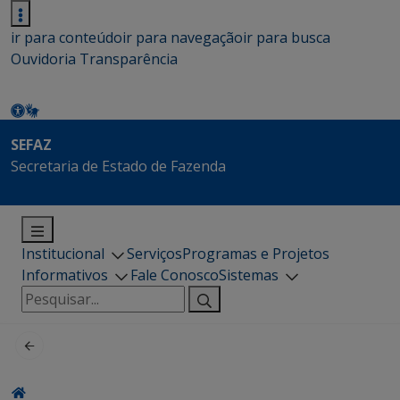
ir para conteúdo
ir para navegação
ir para busca
Ouvidoria
Transparência
SEFAZ
Secretaria de Estado de Fazenda
Institucional
Serviços
Programas e Projetos
Informativos
Fale Conosco
Sistemas
Pesquisar
por: