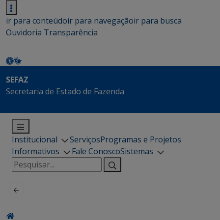
ir para conteúdo
ir para navegação
ir para busca
Ouvidoria
Transparência
SEFAZ
Secretaria de Estado de Fazenda
Institucional
Serviços
Programas e Projetos
Informativos
Fale Conosco
Sistemas
Pesquisar
por: