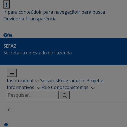
ir para conteúdo
ir para navegação
ir para busca
Ouvidoria
Transparência
SEFAZ
Secretaria de Estado de Fazenda
Institucional
Serviços
Programas e Projetos
Informativos
Fale Conosco
Sistemas
Pesquisar
por: