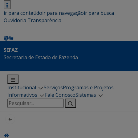
ir para conteúdo
ir para navegação
ir para busca
Ouvidoria
Transparência
SEFAZ
Secretaria de Estado de Fazenda
Institucional
Serviços
Programas e Projetos
Informativos
Fale Conosco
Sistemas
Pesquisar
por: