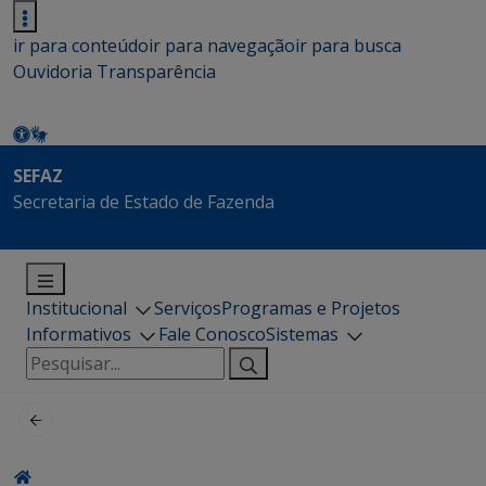
ir para conteúdo
ir para navegação
ir para busca
Ouvidoria
Transparência
SEFAZ
Secretaria de Estado de Fazenda
Institucional
Serviços
Programas e Projetos
Informativos
Fale Conosco
Sistemas
Pesquisar
por: