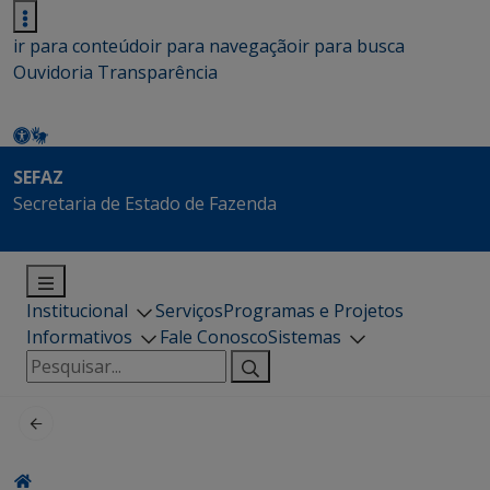
ir para conteúdo
ir para navegação
ir para busca
Ouvidoria
Transparência
SEFAZ
Secretaria de Estado de Fazenda
Institucional
Serviços
Programas e Projetos
Informativos
Fale Conosco
Sistemas
Pesquisar
por: