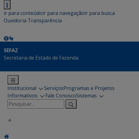
ir para conteúdo
ir para navegação
ir para busca
Ouvidoria
Transparência
SEFAZ
Secretaria de Estado de Fazenda
Institucional
Serviços
Programas e Projetos
Informativos
Fale Conosco
Sistemas
Pesquisar
por: