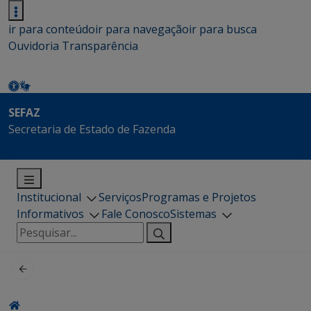
ir para conteúdo
ir para navegação
ir para busca
Ouvidoria
Transparência
SEFAZ
Secretaria de Estado de Fazenda
Institucional
Serviços
Programas e Projetos
Informativos
Fale Conosco
Sistemas
Pesquisar
por: