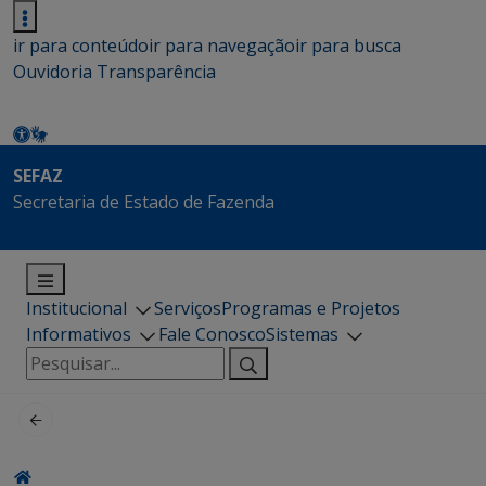
ir para conteúdo
ir para navegação
ir para busca
Ouvidoria
Transparência
SEFAZ
Secretaria de Estado de Fazenda
Institucional
Serviços
Programas e Projetos
Informativos
Fale Conosco
Sistemas
Pesquisar
por: