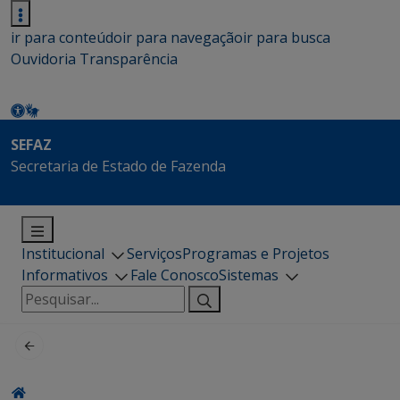
ir para conteúdo
ir para navegação
ir para busca
Ouvidoria
Transparência
SEFAZ
Secretaria de Estado de Fazenda
Institucional
Serviços
Programas e Projetos
Informativos
Fale Conosco
Sistemas
Pesquisar
por: