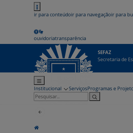
ir para conteúdo
ir para navegação
ir para b
ouvidoria
transparência
SEFAZ
Secretaria de E
Institucional
Serviços
Programas e Projet
Pesquisar
por: