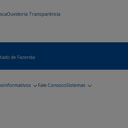
usca
Ouvidoria
Transparência
stado de Fazenda
os
Informativos
Fale Conosco
Sistemas