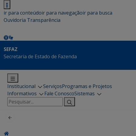
ir para conteúdo
ir para navegação
ir para busca
Ouvidoria
Transparência
SEFAZ
Secretaria de Estado de Fazenda
Institucional
Serviços
Programas e Projetos
Informativos
Fale Conosco
Sistemas
Pesquisar
por: