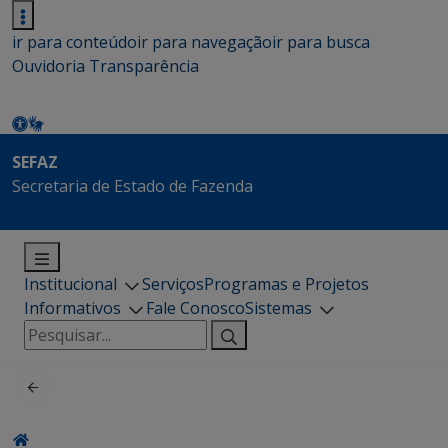
ir para conteúdo
ir para navegação
ir para busca
Ouvidoria
Transparência
SEFAZ
Secretaria de Estado de Fazenda
Institucional
Serviços
Programas e Projetos
Informativos
Fale Conosco
Sistemas
Pesquisar
por: