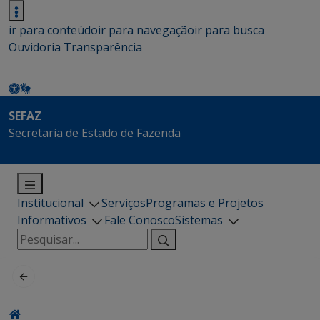
ir para conteúdo
ir para navegação
ir para busca
Ouvidoria
Transparência
SEFAZ
Secretaria de Estado de Fazenda
Institucional
Serviços
Programas e Projetos
Informativos
Fale Conosco
Sistemas
Pesquisar
por: