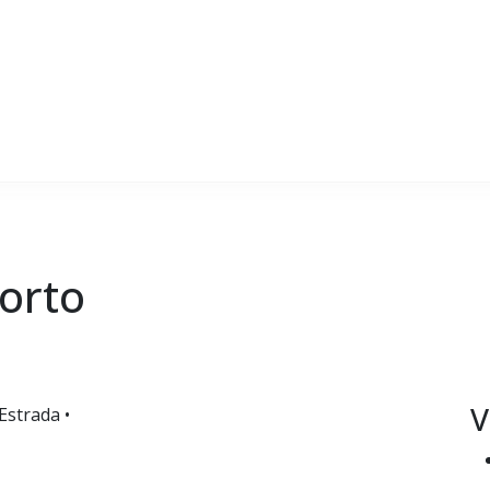
porto
V
Estrada •