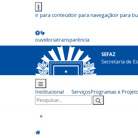
ir para conteúdo
ir para navegação
ir para b
ouvidoria
transparência
SEFAZ
Secretaria de E
Institucional
Serviços
Programas e Projet
Pesquisar
por: