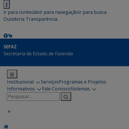
ir para conteúdo
ir para navegação
ir para busca
Ouvidoria
Transparência
SEFAZ
Secretaria de Estado de Fazenda
Institucional
Serviços
Programas e Projetos
Informativos
Fale Conosco
Sistemas
Pesquisar
por: