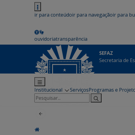
ir para conteúdo
ir para navegação
ir para b
ouvidoria
transparência
SEFAZ
Secretaria de E
Institucional
Serviços
Programas e Projet
Pesquisar
por: