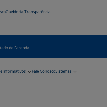
usca
Ouvidoria
Transparência
stado de Fazenda
os
Informativos
Fale Conosco
Sistemas