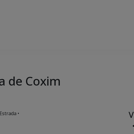
a de Coxim
V
Estrada •