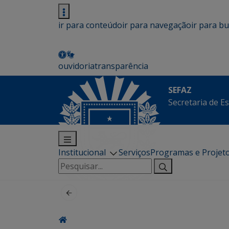
ir para conteúdo
ir para navegação
ir para b
ouvidoria
transparência
SEFAZ
Secretaria de E
Institucional
Serviços
Programas e Projet
Pesquisar
por: