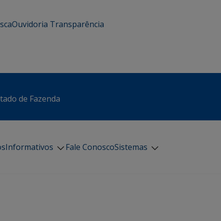
usca
Ouvidoria
Transparência
stado de Fazenda
os
Informativos
Fale Conosco
Sistemas