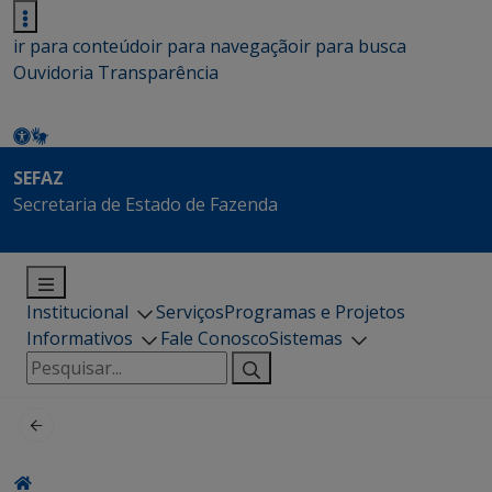
ir para conteúdo
ir para navegação
ir para busca
Ouvidoria
Transparência
SEFAZ
Secretaria de Estado de Fazenda
Institucional
Serviços
Programas e Projetos
Informativos
Fale Conosco
Sistemas
Pesquisar
por: