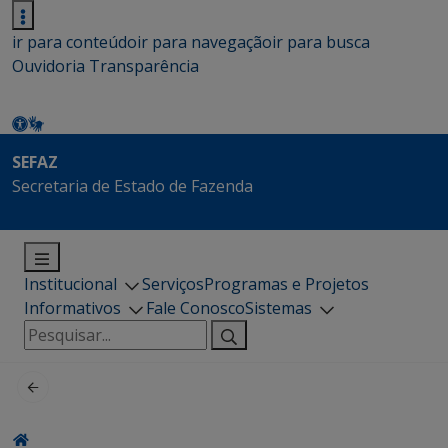
ir para conteúdo
ir para navegação
ir para busca
Ouvidoria
Transparência
SEFAZ
Secretaria de Estado de Fazenda
Institucional
Serviços
Programas e Projetos
Informativos
Fale Conosco
Sistemas
Pesquisar
por: