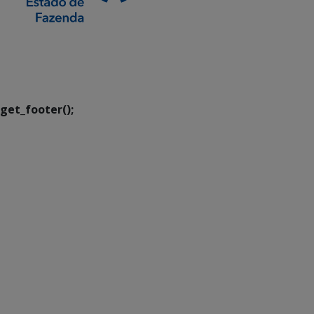
SETDIG | Secretaria-
Executiva de
Transformação Digital
get_footer();