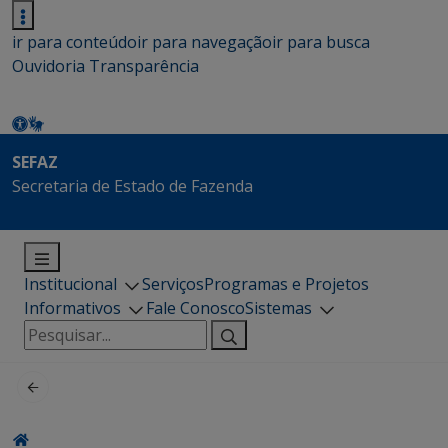
ir para conteúdo
ir para navegação
ir para busca
Ouvidoria
Transparência
SEFAZ
Secretaria de Estado de Fazenda
Institucional
Serviços
Programas e Projetos
Informativos
Fale Conosco
Sistemas
Pesquisar
por: