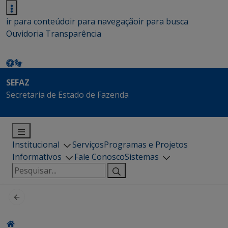
ir para conteúdo
ir para navegação
ir para busca
Ouvidoria
Transparência
SEFAZ
Secretaria de Estado de Fazenda
Institucional
Serviços
Programas e Projetos
Informativos
Fale Conosco
Sistemas
Pesquisar
por: