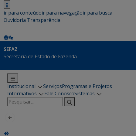
ir para conteúdo
ir para navegação
ir para busca
Ouvidoria
Transparência
SEFAZ
Secretaria de Estado de Fazenda
Institucional
Serviços
Programas e Projetos
Informativos
Fale Conosco
Sistemas
Pesquisar
por: