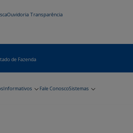
usca
Ouvidoria
Transparência
stado de Fazenda
os
Informativos
Fale Conosco
Sistemas