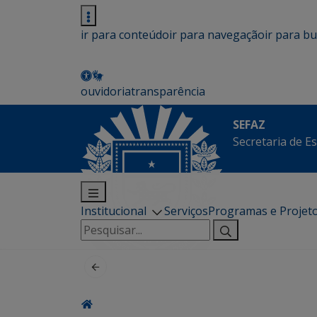
ir para conteúdo
ir para navegação
ir para b
ouvidoria
transparência
SEFAZ
Secretaria de E
Institucional
Serviços
Programas e Projet
Pesquisar
por: