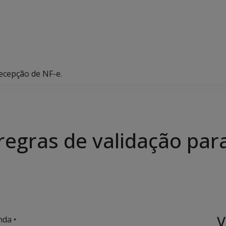
ecepção de NF-e.
regras de validação par
V
da •