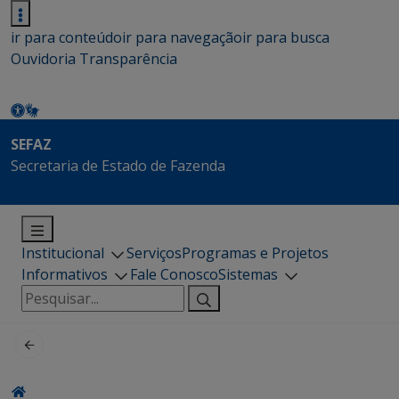
ir para conteúdo
ir para navegação
ir para busca
Ouvidoria
Transparência
SEFAZ
Secretaria de Estado de Fazenda
Institucional
Serviços
Programas e Projetos
Informativos
Fale Conosco
Sistemas
Pesquisar
por: