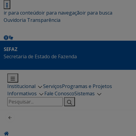
ir para conteúdo
ir para navegação
ir para busca
Ouvidoria
Transparência
SEFAZ
Secretaria de Estado de Fazenda
Institucional
Serviços
Programas e Projetos
Informativos
Fale Conosco
Sistemas
Pesquisar
por: