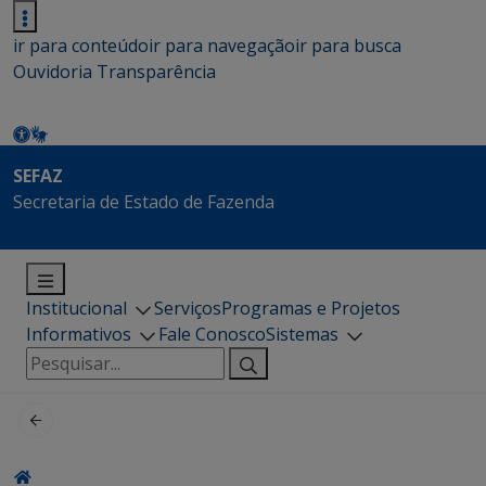
ir para conteúdo
ir para navegação
ir para busca
Ouvidoria
Transparência
SEFAZ
Secretaria de Estado de Fazenda
Institucional
Serviços
Programas e Projetos
Informativos
Fale Conosco
Sistemas
Pesquisar
por: