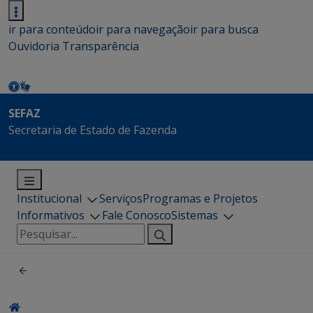
ir para conteúdo
ir para navegação
ir para busca
Ouvidoria
Transparência
SEFAZ
Secretaria de Estado de Fazenda
Institucional
Serviços
Programas e Projetos
Informativos
Fale Conosco
Sistemas
Pesquisar
por: