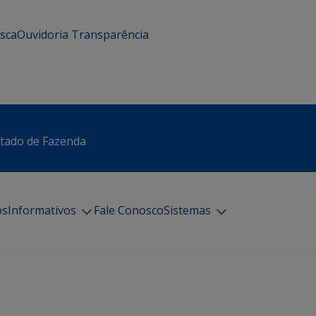
usca
Ouvidoria
Transparência
stado de Fazenda
os
Informativos
Fale Conosco
Sistemas