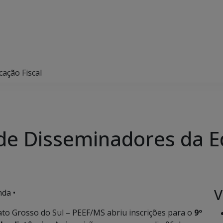
ação Fiscal
 de Disseminadores da E
V
da •
to Grosso do Sul – PEEF/MS abriu inscrições para o
9º