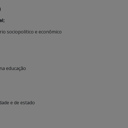
O
l;
rio sociopolítico e econômico
 na educação
edade e de estado