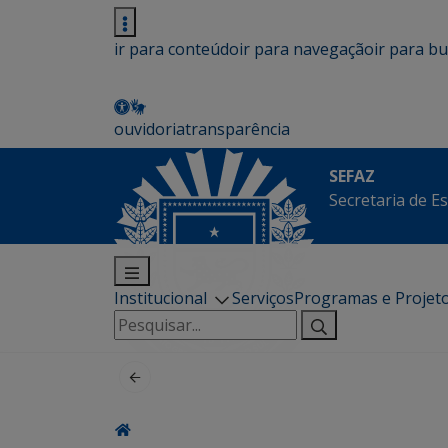
ir para conteúdo
ir para navegação
ir para b
ouvidoria
transparência
SEFAZ
Secretaria de E
Institucional
Serviços
Programas e Projet
Pesquisar
por: