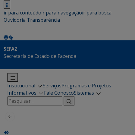
ir para conteúdo
ir para navegação
ir para busca
Ouvidoria
Transparência
SEFAZ
Secretaria de Estado de Fazenda
Institucional
Serviços
Programas e Projetos
Informativos
Fale Conosco
Sistemas
Pesquisar
por: