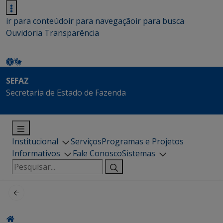
ir para conteúdo
ir para navegação
ir para busca
Ouvidoria
Transparência
SEFAZ
Secretaria de Estado de Fazenda
Institucional
Serviços
Programas e Projetos
Informativos
Fale Conosco
Sistemas
Pesquisar
por: