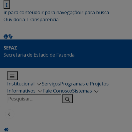
ir para conteúdo
ir para navegação
ir para busca
Ouvidoria
Transparência
SEFAZ
Secretaria de Estado de Fazenda
Institucional
Serviços
Programas e Projetos
Informativos
Fale Conosco
Sistemas
Pesquisar
por: