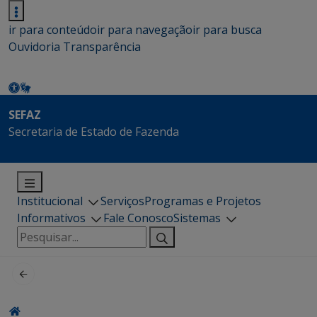
ir para conteúdo
ir para navegação
ir para busca
Ouvidoria
Transparência
SEFAZ
Secretaria de Estado de Fazenda
Institucional
Serviços
Programas e Projetos
Informativos
Fale Conosco
Sistemas
Pesquisar
por: