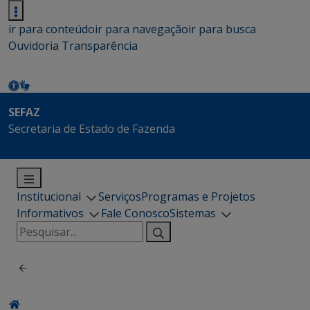
ir para conteúdo
ir para navegação
ir para busca
Ouvidoria
Transparência
SEFAZ
Secretaria de Estado de Fazenda
Institucional
Serviços
Programas e Projetos
Informativos
Fale Conosco
Sistemas
Pesquisar
por: