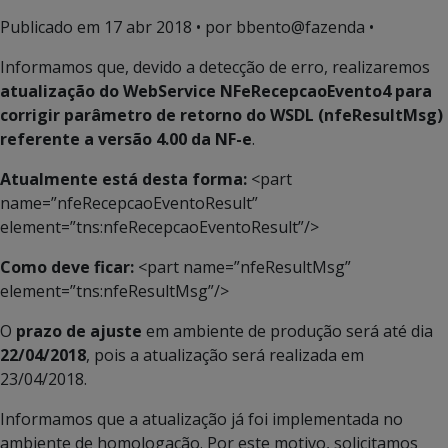
Publicado em
17 abr 2018
• por bbento@fazenda •
Informamos que, devido a detecção de erro, realizaremos
atualização do WebService NFeRecepcaoEvento4 para
corrigir parâmetro de retorno do WSDL (nfeResultMsg)
referente a versão 4.00 da NF-e
.
Atualmente está desta forma:
<part
name=”nfeRecepcaoEventoResult”
element=”tns:nfeRecepcaoEventoResult”/>
Como deve ficar:
<part name=”nfeResultMsg”
element=”tns:nfeResultMsg”/>
O
prazo de ajuste
em ambiente de produção será até dia
22/04/2018
, pois a atualização será realizada em
23/04/2018.
Informamos que a atualização já foi implementada no
ambiente de homologação. Por este motivo, solicitamos