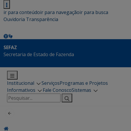
ir para conteúdo
ir para navegação
ir para busca
Ouvidoria
Transparência
SEFAZ
Secretaria de Estado de Fazenda
Institucional
Serviços
Programas e Projetos
Informativos
Fale Conosco
Sistemas
Pesquisar
por: