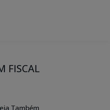
M FISCAL
eja Também