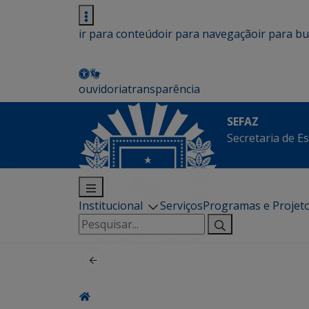
ir para conteúdo
ir para navegação
ir para b
ouvidoria
transparência
SEFAZ
Secretaria de E
Institucional
Serviços
Programas e Projet
Pesquisar
por: