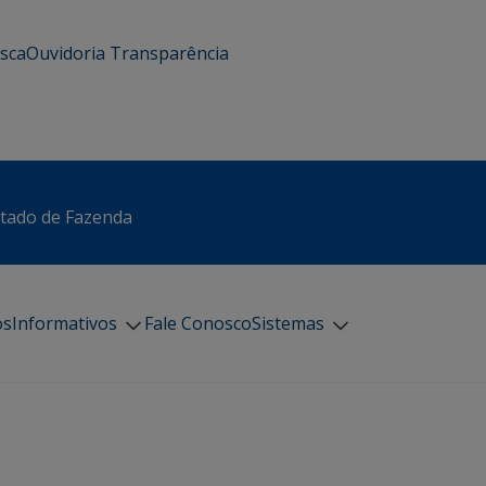
usca
Ouvidoria
Transparência
stado de Fazenda
os
Informativos
Fale Conosco
Sistemas