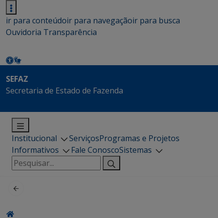
ir para conteúdo
ir para navegação
ir para busca
Ouvidoria
Transparência
SEFAZ
Secretaria de Estado de Fazenda
Institucional
Serviços
Programas e Projetos
Informativos
Fale Conosco
Sistemas
Pesquisar
por: