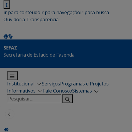
ir para conteúdo
ir para navegação
ir para busca
Ouvidoria
Transparência
SEFAZ
Secretaria de Estado de Fazenda
Institucional
Serviços
Programas e Projetos
Informativos
Fale Conosco
Sistemas
Pesquisar
por: