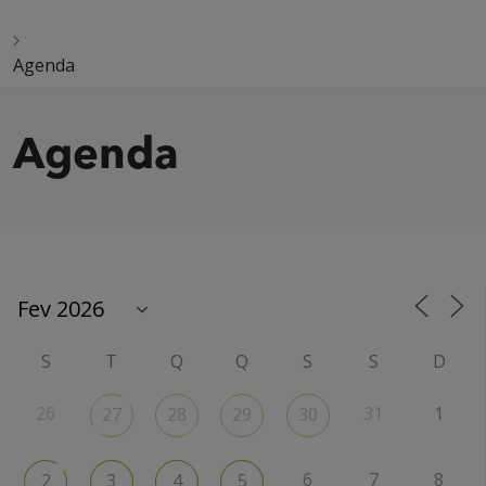
Agenda
Agenda
S
T
Q
Q
S
S
D
26
31
1
27
28
29
30
6
7
8
2
3
4
5