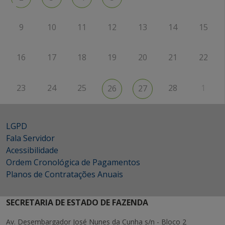
9
10
11
12
13
14
15
16
17
18
19
20
21
22
23
24
25
28
1
26
27
LGPD
Fala Servidor
Acessibilidade
Ordem Cronológica de Pagamentos
Planos de Contratações Anuais
SECRETARIA DE ESTADO DE FAZENDA
Av. Desembargador José Nunes da Cunha s/n - Bloco 2