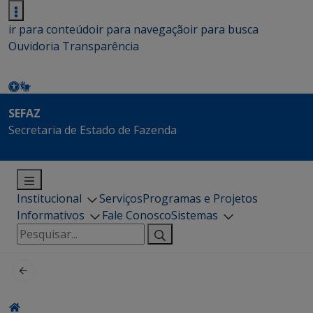
ir para conteúdo
ir para navegação
ir para busca
Ouvidoria
Transparência
SEFAZ
Secretaria de Estado de Fazenda
Institucional
Serviços
Programas e Projetos
Informativos
Fale Conosco
Sistemas
Pesquisar
por: