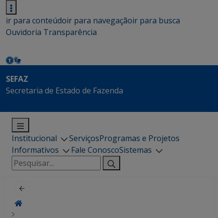
ir para conteúdo
ir para navegação
ir para busca
Ouvidoria
Transparência
SEFAZ
Secretaria de Estado de Fazenda
Institucional
Serviços
Programas e Projetos
Informativos
Fale Conosco
Sistemas
Pesquisar
por: