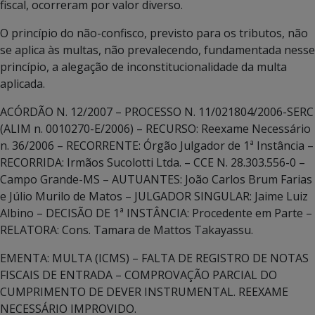
fiscal, ocorreram por valor diverso.
O princípio do não-confisco, previsto para os tributos, não
se aplica às multas, não prevalecendo, fundamentada nesse
princípio, a alegação de inconstitucionalidade da multa
aplicada.
ACÓRDÃO N. 12/2007 – PROCESSO N. 11/021804/2006-SERC
(ALIM n. 0010270-E/2006) – RECURSO: Reexame Necessário
n. 36/2006 – RECORRENTE: Órgão Julgador de 1ª Instância –
RECORRIDA: Irmãos Sucolotti Ltda. – CCE N. 28.303.556-0 –
Campo Grande-MS – AUTUANTES: João Carlos Brum Farias
e Júlio Murilo de Matos – JULGADOR SINGULAR: Jaime Luiz
Albino – DECISÃO DE 1ª INSTÂNCIA: Procedente em Parte –
RELATORA: Cons. Tamara de Mattos Takayassu.
EMENTA: MULTA (ICMS) – FALTA DE REGISTRO DE NOTAS
FISCAIS DE ENTRADA – COMPROVAÇÃO PARCIAL DO
CUMPRIMENTO DE DEVER INSTRUMENTAL. REEXAME
NECESSÁRIO IMPROVIDO.