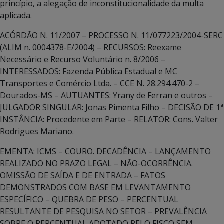
princípio, a alegação de inconstitucionalidade da multa
aplicada.
ACÓRDÃO N. 11/2007 – PROCESSO N. 11/077223/2004-SERC
(ALIM n. 0004378-E/2004) – RECURSOS: Reexame
Necessário e Recurso Voluntário n. 8/2006 –
INTERESSADOS: Fazenda Pública Estadual e MC
Transportes e Comércio Ltda. – CCE N. 28.294.470-2 –
Dourados-MS – AUTUANTES: Yrany de Ferran e outros –
JULGADOR SINGULAR: Jonas Pimenta Filho – DECISÃO DE 1ª
INSTÂNCIA: Procedente em Parte – RELATOR: Cons. Valter
Rodrigues Mariano.
EMENTA: ICMS – COURO. DECADÊNCIA – LANÇAMENTO
REALIZADO NO PRAZO LEGAL – NÃO-OCORRÊNCIA.
OMISSÃO DE SAÍDA E DE ENTRADA – FATOS
DEMONSTRADOS COM BASE EM LEVANTAMENTO
ESPECÍFICO – QUEBRA DE PESO – PERCENTUAL
RESULTANTE DE PESQUISA NO SETOR – PREVALÊNCIA
SOBRE O PERCENTUAL ADOTADO PELO FISCO SEM