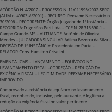
ACÓRDÃO N. 4/2007 – PROCESSO N. 11/011996/2002-SERC
(ALIM n. 40903-A/2001) – RECURSO: Reexame Necessário n.
30/2006 – RECORRENTE: Órgão Julgador de 1ª Instância –
RECORRIDA: Frigorífico Peri Ltda. – CCE N. 28.313.690-1 –
Campo Grande-MS – AUTUANTE: Antônio de Oliveira
Mendes – JULGADORA SINGULAR: Adilma Bezerra da Silva –
DECISÃO DE 1ª INSTÂNCIA: Procedente em Parte –
RELATOR: Cons. Hamilton Crivelini.
EMENTA: ICMS – LANÇAMENTO – EQUÍVOCO NO
LEVANTAMENTO FISCAL –CORREÇÃO – REDUÇÃO DA
EXIGÊNCIA FISCAL – LEGITIMIDADE. REEXAME NECESSÁRIO
IMPROVIDO.
Comprovado a existência de equívoco no levantamento
fiscal, reconhecido, inclusive, pelo autuante, é legítima a
redução da exigência fiscal no valor pertinente.
ACÓRDÃO N. 5/2007 – PROCESSO N. 11/077225/2004-SERC