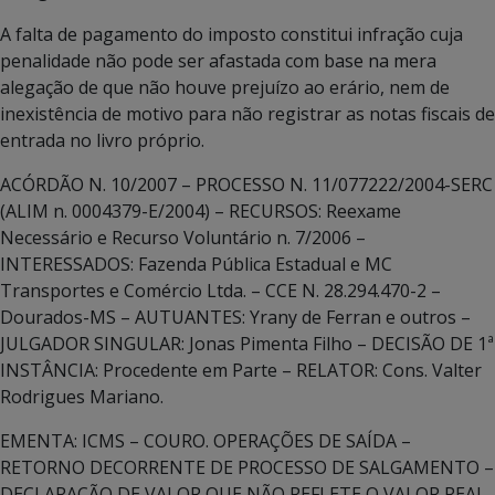
A falta de pagamento do imposto constitui infração cuja
penalidade não pode ser afastada com base na mera
alegação de que não houve prejuízo ao erário, nem de
inexistência de motivo para não registrar as notas fiscais de
entrada no livro próprio.
ACÓRDÃO N. 10/2007 – PROCESSO N. 11/077222/2004-SERC
(ALIM n. 0004379-E/2004) – RECURSOS: Reexame
Necessário e Recurso Voluntário n. 7/2006 –
INTERESSADOS: Fazenda Pública Estadual e MC
Transportes e Comércio Ltda. – CCE N. 28.294.470-2 –
Dourados-MS – AUTUANTES: Yrany de Ferran e outros –
JULGADOR SINGULAR: Jonas Pimenta Filho – DECISÃO DE 1ª
INSTÂNCIA: Procedente em Parte – RELATOR: Cons. Valter
Rodrigues Mariano.
EMENTA: ICMS – COURO. OPERAÇÕES DE SAÍDA –
RETORNO DECORRENTE DE PROCESSO DE SALGAMENTO –
DECLARAÇÃO DE VALOR QUE NÃO REFLETE O VALOR REAL