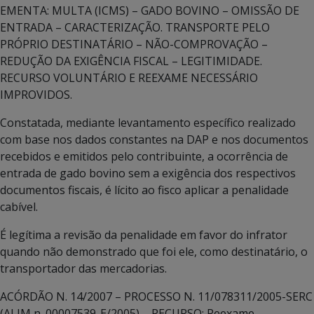
EMENTA: MULTA (ICMS) – GADO BOVINO – OMISSÃO DE
ENTRADA – CARACTERIZAÇÃO. TRANSPORTE PELO
PRÓPRIO DESTINATÁRIO – NÃO-COMPROVAÇÃO –
REDUÇÃO DA EXIGÊNCIA FISCAL – LEGITIMIDADE.
RECURSO VOLUNTÁRIO E REEXAME NECESSÁRIO
IMPROVIDOS.
Constatada, mediante levantamento específico realizado
com base nos dados constantes na DAP e nos documentos
recebidos e emitidos pelo contribuinte, a ocorrência de
entrada de gado bovino sem a exigência dos respectivos
documentos fiscais, é lícito ao fisco aplicar a penalidade
cabível.
É legítima a revisão da penalidade em favor do infrator
quando não demonstrado que foi ele, como destinatário, o
transportador das mercadorias.
ACÓRDÃO N. 14/2007 – PROCESSO N. 11/078311/2005-SERC
(ALIM n. 00007539-E/2005) – RECURSO: Reexame