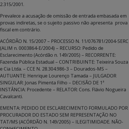
2.315/2001.
Prevalece a acusação de omissão de entrada embasada em
provas indiretas, se o sujeito passivo não apresenta prova
fiscal em contrário.
ACÓRDÃO N. 15/2007 – PROCESSO N. 11/076781/2004-SERC
(ALIM n. 0003864-E/2004) – RECURSO: Pedido de
Esclarecimento (Acórdão n. 149/2005) – RECORRENTE:
Fazenda Pública Estadual – CONTRIBUINTE: Teixeira Souza
e Cia Ltda. – CCE N. 28.304.986-3 – Dourados-MS –
AUTUANTE: Henrique Lourenço Tamada – JULGADOR
SINGULAR: Jonas Pimenta Filho – DECISÃO DE 1ª
INSTÂNCIA: Procedente – RELATOR: Cons. Flávio Nogueira
Cavalcanti.
EMENTA: PEDIDO DE ESCLARECIMENTO FORMULADO POR
PROCURADOR DO ESTADO SEM REPRESENTAÇÃO NO
TAT/MS (ACÓRDÃO N. 149/2005) – ILEGITIMIDADE. NÃO-
CONHECIMENTO.