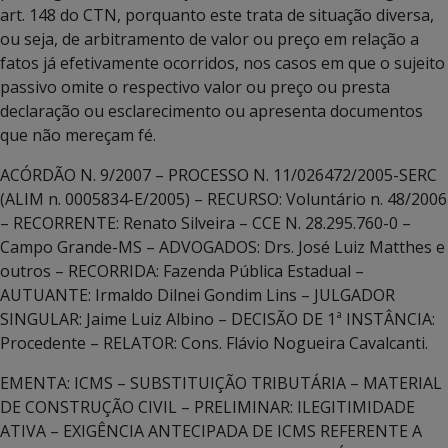
art. 148 do CTN, porquanto este trata de situação diversa,
ou seja, de arbitramento de valor ou preço em relação a
fatos já efetivamente ocorridos, nos casos em que o sujeito
passivo omite o respectivo valor ou preço ou presta
declaração ou esclarecimento ou apresenta documentos
que não mereçam fé.
ACÓRDÃO N. 9/2007 – PROCESSO N. 11/026472/2005-SERC
(ALIM n. 0005834-E/2005) – RECURSO: Voluntário n. 48/2006
– RECORRENTE: Renato Silveira – CCE N. 28.295.760-0 –
Campo Grande-MS – ADVOGADOS: Drs. José Luiz Matthes e
outros – RECORRIDA: Fazenda Pública Estadual –
AUTUANTE: Irmaldo Dilnei Gondim Lins – JULGADOR
SINGULAR: Jaime Luiz Albino – DECISÃO DE 1ª INSTÂNCIA:
Procedente – RELATOR: Cons. Flávio Nogueira Cavalcanti.
EMENTA: ICMS – SUBSTITUIÇÃO TRIBUTÁRIA – MATERIAL
DE CONSTRUÇÃO CIVIL – PRELIMINAR: ILEGITIMIDADE
ATIVA – EXIGÊNCIA ANTECIPADA DE ICMS REFERENTE A