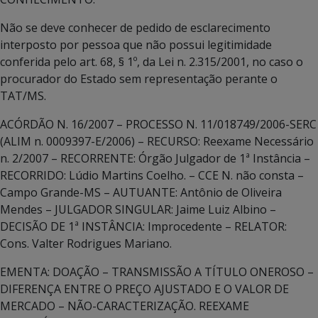
Não se deve conhecer de pedido de esclarecimento
interposto por pessoa que não possui legitimidade
conferida pelo art. 68, § 1º, da Lei n. 2.315/2001, no caso o
procurador do Estado sem representação perante o
TAT/MS.
ACÓRDÃO N. 16/2007 – PROCESSO N. 11/018749/2006-SERC
(ALIM n. 0009397-E/2006) – RECURSO: Reexame Necessário
n. 2/2007 – RECORRENTE: Órgão Julgador de 1ª Instância –
RECORRIDO: Lúdio Martins Coelho. – CCE N. não consta –
Campo Grande-MS – AUTUANTE: Antônio de Oliveira
Mendes – JULGADOR SINGULAR: Jaime Luiz Albino –
DECISÃO DE 1ª INSTÂNCIA: Improcedente – RELATOR:
Cons. Valter Rodrigues Mariano.
EMENTA: DOAÇÃO – TRANSMISSÃO A TÍTULO ONEROSO –
DIFERENÇA ENTRE O PREÇO AJUSTADO E O VALOR DE
MERCADO – NÃO-CARACTERIZAÇÃO. REEXAME