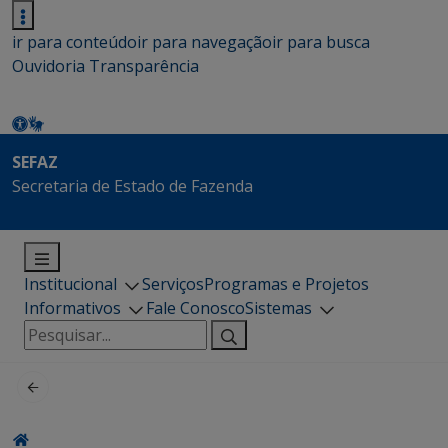
ir para conteúdo
ir para navegação
ir para busca
Ouvidoria
Transparência
SEFAZ
Secretaria de Estado de Fazenda
Institucional
Serviços
Programas e Projetos
Informativos
Fale Conosco
Sistemas
Pesquisar
por: