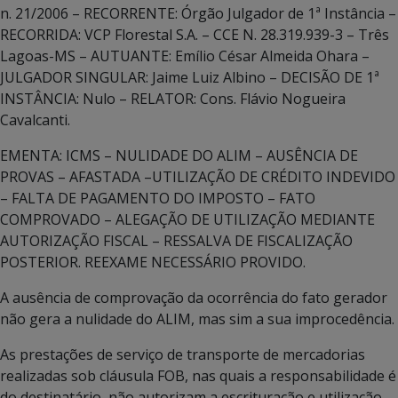
n. 21/2006 – RECORRENTE: Órgão Julgador de 1ª Instância –
RECORRIDA: VCP Florestal S.A. – CCE N. 28.319.939-3 – Três
Lagoas-MS – AUTUANTE: Emílio César Almeida Ohara –
JULGADOR SINGULAR: Jaime Luiz Albino – DECISÃO DE 1ª
INSTÂNCIA: Nulo – RELATOR: Cons. Flávio Nogueira
Cavalcanti.
EMENTA: ICMS – NULIDADE DO ALIM – AUSÊNCIA DE
PROVAS – AFASTADA –UTILIZAÇÃO DE CRÉDITO INDEVIDO
– FALTA DE PAGAMENTO DO IMPOSTO – FATO
COMPROVADO – ALEGAÇÃO DE UTILIZAÇÃO MEDIANTE
AUTORIZAÇÃO FISCAL – RESSALVA DE FISCALIZAÇÃO
POSTERIOR. REEXAME NECESSÁRIO PROVIDO.
A ausência de comprovação da ocorrência do fato gerador
não gera a nulidade do ALIM, mas sim a sua improcedência.
As prestações de serviço de transporte de mercadorias
realizadas sob cláusula FOB, nas quais a responsabilidade é
do destinatário, não autorizam a escrituração e utilização