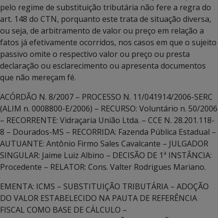
pelo regime de substituição tributária não fere a regra do
art. 148 do CTN, porquanto este trata de situação diversa,
ou seja, de arbitramento de valor ou preço em relação a
fatos já efetivamente ocorridos, nos casos em que o sujeito
passivo omite o respectivo valor ou preço ou presta
declaração ou esclarecimento ou apresenta documentos
que não mereçam fé.
ACÓRDÃO N. 8/2007 – PROCESSO N. 11/041914/2006-SERC
(ALIM n. 0008800-E/2006) – RECURSO: Voluntário n. 50/2006
– RECORRENTE: Vidraçaria União Ltda. – CCE N. 28.201.118-
8 – Dourados-MS – RECORRIDA: Fazenda Pública Estadual –
AUTUANTE: Antônio Firmo Sales Cavalcante – JULGADOR
SINGULAR: Jaime Luiz Albino – DECISÃO DE 1ª INSTÂNCIA:
Procedente – RELATOR: Cons. Valter Rodrigues Mariano.
EMENTA: ICMS – SUBSTITUIÇÃO TRIBUTÁRIA – ADOÇÃO
DO VALOR ESTABELECIDO NA PAUTA DE REFERÊNCIA
FISCAL COMO BASE DE CÁLCULO –