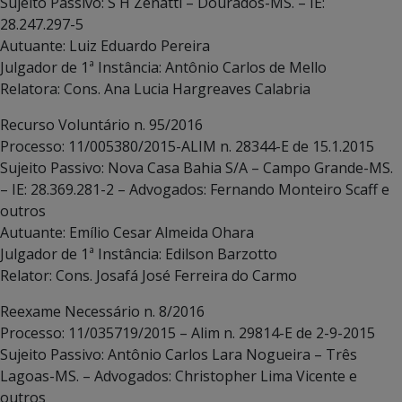
Sujeito Passivo: S H Zenatti – Dourados-MS. – IE:
28.247.297-5
Autuante: Luiz Eduardo Pereira
Julgador de 1ª Instância: Antônio Carlos de Mello
Relatora: Cons. Ana Lucia Hargreaves Calabria
Recurso Voluntário n. 95/2016
Processo: 11/005380/2015-ALIM n. 28344-E de 15.1.2015
Sujeito Passivo: Nova Casa Bahia S/A – Campo Grande-MS.
– IE: 28.369.281-2 – Advogados: Fernando Monteiro Scaff e
outros
Autuante: Emílio Cesar Almeida Ohara
Julgador de 1ª Instância: Edilson Barzotto
Relator: Cons. Josafá José Ferreira do Carmo
Reexame Necessário n. 8/2016
Processo: 11/035719/2015 – Alim n. 29814-E de 2-9-2015
Sujeito Passivo: Antônio Carlos Lara Nogueira – Três
Lagoas-MS. – Advogados: Christopher Lima Vicente e
outros