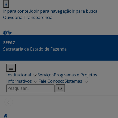
ir para conteúdo
ir para navegação
ir para busca
Ouvidoria
Transparência
SEFAZ
Secretaria de Estado de Fazenda
Institucional
Serviços
Programas e Projetos
Informativos
Fale Conosco
Sistemas
Pesquisar
por: