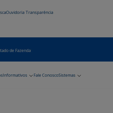
usca
Ouvidoria
Transparência
stado de Fazenda
os
Informativos
Fale Conosco
Sistemas