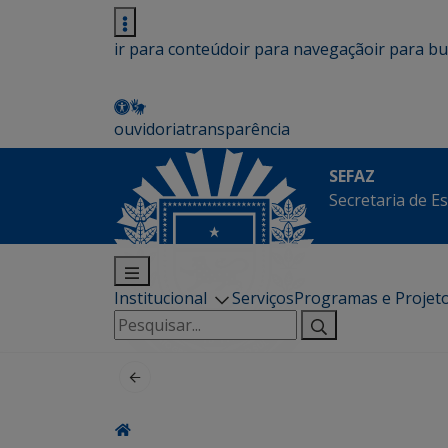
ir para conteúdo
ir para navegação
ir para b
ouvidoria
transparência
SEFAZ
Secretaria de E
Institucional
Serviços
Programas e Projet
Pesquisar
por: