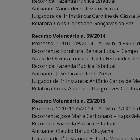
Recorrida: Fazenda Pública Estadual
Autuante: Vanderlei Balassoni Garcia
Julgadora de 1ª Instância: Caroline de Cássia S
Relatora: Cons. Christiane Gonçalves da Paz
Recurso Voluntário n. 69/2014
Processo: 11/016109/2014 – ALIM n. 26996-E d
Recorrente: Fornitura Renata Ltda. – Campo 
Alves de Oliveira Júnior e Talita Fernandes de 
Recorrida: Fazenda Pública Estadual
Autuante: José Tiradentes L. Neto
Julgador de 1ª Instância: Antônio Carlos de Me
Relatora: Cons. Ana Lucia Hargreaves Calabria
Recurso Voluntário n. 23/2015
Processo: 11/031165/2014 – ALIM n. 27601-E 
Recorrente: José Maria Carbonaro – Itaporã-MS
Recorrida: Fazenda Pública Estadual
Autuante: Claudio Haruo Okuyama
Julgador de 1ª Instância: Roberto Vieira dos S