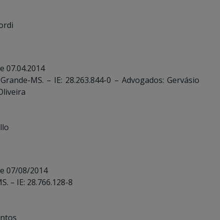
ordi
e 07.04.2014
Grande-MS. – IE: 28.263.844-0 – Advogados: Gervásio
Oliveira
llo
de 07/08/2014
. – IE: 28.766.128-8
antos