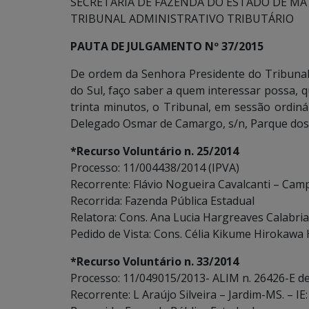
SECRETARIA DE FAZENDA DO ESTADO DE MA
TRIBUNAL ADMINISTRATIVO TRIBUTÁRIO
PAUTA DE JULGAMENTO Nº 37/2015
De ordem da Senhora Presidente do Tribunal
do Sul, faço saber a quem interessar possa, 
trinta minutos, o Tribunal, em sessão ordinár
Delegado Osmar de Camargo, s/n, Parque dos 
*Recurso Voluntário n. 25/2014
Processo: 11/004438/2014 (IPVA)
Recorrente: Flávio Nogueira Cavalcanti – Ca
Recorrida: Fazenda Pública Estadual
Relatora: Cons. Ana Lucia Hargreaves Calabria
Pedido de Vista: Cons. Célia Kikume Hirokawa
*Recurso Voluntário n. 33/2014
Processo: 11/049015/2013- ALIM n. 26426-E de
Recorrente: L Araújo Silveira – Jardim-MS. – IE