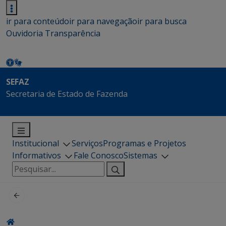
ir para conteúdo
ir para navegação
ir para busca
Ouvidoria
Transparência
SEFAZ
Secretaria de Estado de Fazenda
Institucional
Serviços
Programas e Projetos
Informativos
Fale Conosco
Sistemas
Pesquisar
por: