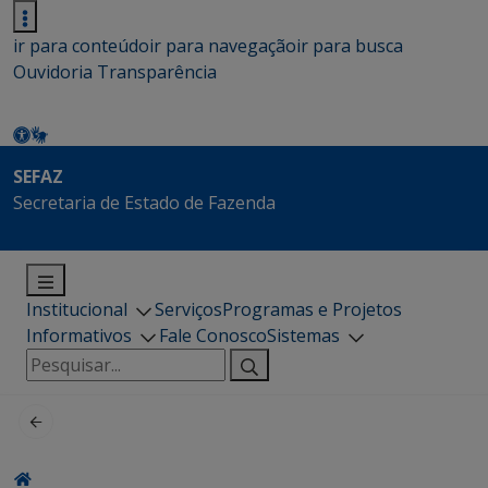
ir para conteúdo
ir para navegação
ir para busca
Ouvidoria
Transparência
SEFAZ
Secretaria de Estado de Fazenda
Institucional
Serviços
Programas e Projetos
Informativos
Fale Conosco
Sistemas
Pesquisar
por: